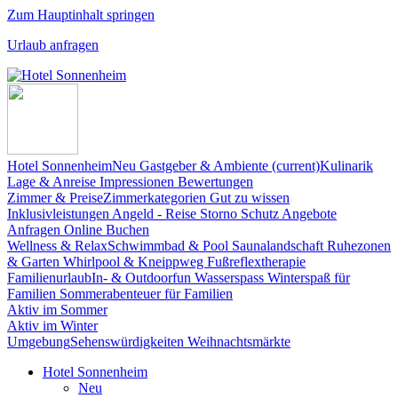
Zum Hauptinhalt springen
Urlaub anfragen
Hotel Sonnenheim
Neu
Gastgeber & Ambiente
(current)
Kulinarik
Lage & Anreise
Impressionen
Bewertungen
Zimmer & Preise
Zimmerkategorien
Gut zu wissen
Inklusivleistungen
Angeld - Reise Storno Schutz
Angebote
Anfragen
Online Buchen
Wellness & Relax
Schwimmbad & Pool
Saunalandschaft
Ruhezonen
& Garten
Whirlpool & Kneippweg
Fußreflextherapie
Familienurlaub
In- & Outdoorfun
Wasserspass
Winterspaß für
Familien
Sommerabenteuer für Familien
Aktiv im Sommer
Aktiv im Winter
Umgebung
Sehenswürdigkeiten
Weihnachtsmärkte
Hotel Sonnenheim
Neu