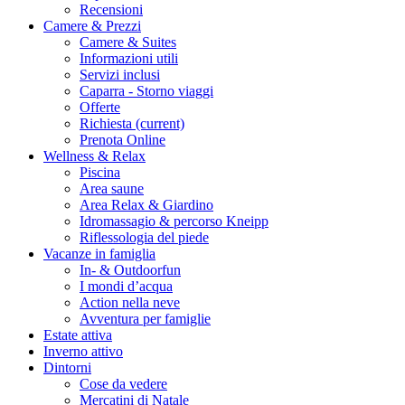
Recensioni
Camere & Prezzi
Camere & Suites
Informazioni utili
Servizi inclusi
Caparra - Storno viaggi
Offerte
Richiesta
(current)
Prenota Online
Wellness & Relax
Piscina
Area saune
Area Relax & Giardino
Idromassagio & percorso Kneipp
Riflessologia del piede
Vacanze in famiglia
In- & Outdoorfun
I mondi d’acqua
Action nella neve
Avventura per famiglie
Estate attiva
Inverno attivo
Dintorni
Cose da vedere
Mercatini di Natale