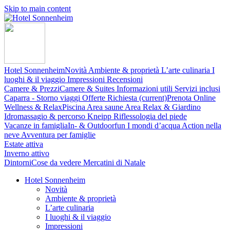
Skip to main content
Hotel Sonnenheim
Novità
Ambiente & proprietà
L’arte culinaria
I
luoghi & il viaggio
Impressioni
Recensioni
Camere & Prezzi
Camere & Suites
Informazioni utili
Servizi inclusi
Caparra - Storno viaggi
Offerte
Richiesta
(current)
Prenota Online
Wellness & Relax
Piscina
Area saune
Area Relax & Giardino
Idromassagio & percorso Kneipp
Riflessologia del piede
Vacanze in famiglia
In- & Outdoorfun
I mondi d’acqua
Action nella
neve
Avventura per famiglie
Estate attiva
Inverno attivo
Dintorni
Cose da vedere
Mercatini di Natale
Hotel Sonnenheim
Novità
Ambiente & proprietà
L’arte culinaria
I luoghi & il viaggio
Impressioni