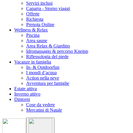
Servizi inclusi
Caparra - Storno viaggi
Offerte
Richiesta
Prenota Online
Wellness & Relax
Piscina
Area saune
Area Relax & Giardino
Idromassagio & percorso Kneipp
Riflessologia del piede
Vacanze in famiglia
In- & Outdoorfun
I mondi d’acqua
Action nella neve
Avventura per famiglie
Estate attiva
Inverno attivo
Dintorni
Cose da vedere
Mercatini di Natale