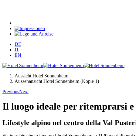
DE
IT
EN
Aussicht Hotel Sonnenheim
Aussenansicht Hotel Sonnenheim (Kopie 1)
Previous
Next
Il luogo ideale per ritemprarsi e
Lifestyle alpino nel centro della Val Puster
Sia in estate che in inverno l’hotel Sonnenheim, a 1120 metri di quota s