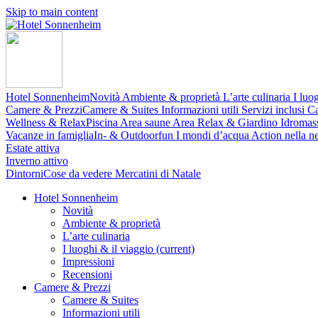
Skip to main content
Hotel Sonnenheim
Novità
Ambiente & proprietà
L’arte culinaria
I luo
Camere & Prezzi
Camere & Suites
Informazioni utili
Servizi inclusi
Ca
Wellness & Relax
Piscina
Area saune
Area Relax & Giardino
Idromas
Vacanze in famiglia
In- & Outdoorfun
I mondi d’acqua
Action nella n
Estate attiva
Inverno attivo
Dintorni
Cose da vedere
Mercatini di Natale
Hotel Sonnenheim
Novità
Ambiente & proprietà
L’arte culinaria
I luoghi & il viaggio
(current)
Impressioni
Recensioni
Camere & Prezzi
Camere & Suites
Informazioni utili