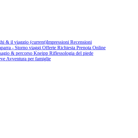
ghi & il viaggio
(current)
Impressioni
Recensioni
parra - Storno viaggi
Offerte
Richiesta
Prenota Online
sagio & percorso Kneipp
Riflessologia del piede
eve
Avventura per famiglie