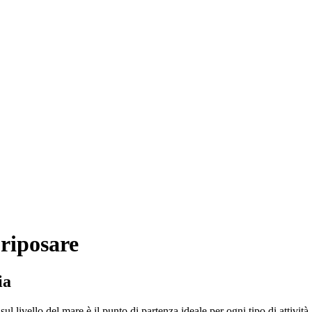
 riposare
ia
ul livello del mare è il punto di partenza ideale per ogni tipo di attivit