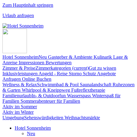
Zum Hauptinhalt springen
Urlaub anfragen
Hotel Sonnenheim
Neu
Gastgeber & Ambiente
Kulinarik
Lage &
Anreise
Impressionen
Bewertungen
Zimmer & Preise
Zimmerkategorien
(current)
Gut zu wissen
Inklusivleistungen
Angeld - Reise Storno Schutz
Angebote
Anfragen
Online Buchen
Wellness & Relax
Schwimmbad & Pool
Saunalandschaft
Ruhezonen
& Garten
Whirlpool & Kneippweg
Fußreflextherapie
Familienurlaub
In- & Outdoorfun
Wasserspass
Winterspaß für
Familien
Sommerabenteuer für Familien
Aktiv im Sommer
Aktiv im Winter
Umgebung
Sehenswürdigkeiten
Weihnachtsmärkte
Hotel Sonnenheim
Neu