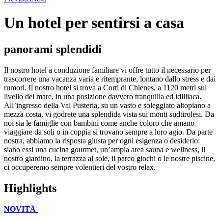
Un hotel per sentirsi a casa
panorami splendidi
Il nostro hotel a conduzione familiare vi offre tutto il necessario per
trascorrere una vacanza varia e ritemprante, lontano dallo stress e dai
rumori. Il nostro hotel si trova a Corti di Chienes, a 1120 metri sul
livello del mare, in una posizione davvero tranquilla ed idilliaca.
All’ingresso della Val Pusteria, su un vasto e soleggiato altopiano a
mezza costa, vi godrete una splendida vista sui monti sudtirolesi. Da
noi sia le famiglie con bambini come anche coloro che amano
viaggiare da soli o in coppia si trovano sempre a loro agio. Da parte
nostra, abbiamo la risposta giusta per ogni esigenza o desiderio:
siano essi una cucina gourmet, un’ampia area sauna e wellness, il
nostro giardino, la terrazza al sole, il parco giochi o le nostre piscine,
ci occuperemo sempre volentieri del vostro relax.
Highlights
NOVITÀ