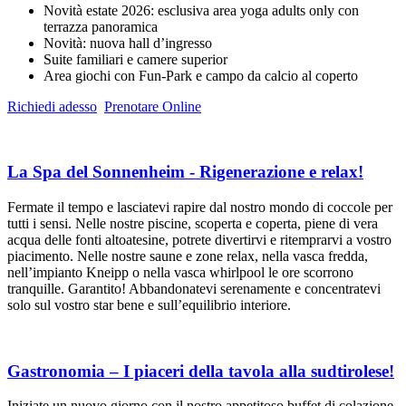
Novità estate 2026: esclusiva area yoga adults only con
terrazza panoramica
Novità: nuova hall d’ingresso
Suite familiari e camere superior
Area giochi con Fun-Park e campo da calcio al coperto
Richiedi adesso
Prenotare Online
La Spa del Sonnenheim - Rigenerazione e relax!
Fermate il tempo e lasciatevi rapire dal nostro mondo di coccole per
tutti i sensi. Nelle nostre piscine, scoperta e coperta, piene di vera
acqua delle fonti altoatesine, potrete divertirvi e ritemprarvi a vostro
piacimento. Nelle nostre saune e zone relax, nella vasca fredda,
nell’impianto Kneipp o nella vasca whirlpool le ore scorrono
tranquille. Garantito! Abbandonatevi serenamente e concentratevi
solo sul vostro star bene e sull’equilibrio interiore.
Gastronomia – I piaceri della tavola alla sudtirolese!
Iniziate un nuovo giorno con il nostro appetitoso buffet di colazione.