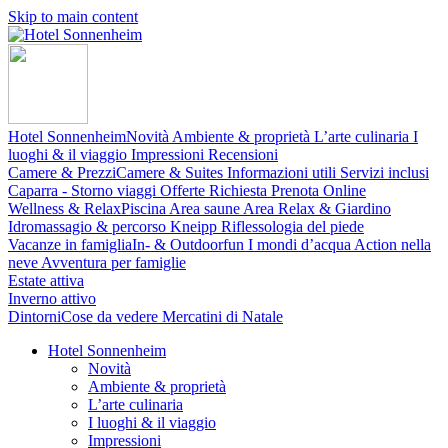
Skip to main content
Hotel Sonnenheim
Novità
Ambiente & proprietà
L’arte culinaria
I
luoghi & il viaggio
Impressioni
Recensioni
Camere & Prezzi
Camere & Suites
Informazioni utili
Servizi inclusi
Caparra - Storno viaggi
Offerte
Richiesta
Prenota Online
Wellness & Relax
Piscina
Area saune
Area Relax & Giardino
Idromassagio & percorso Kneipp
Riflessologia del piede
Vacanze in famiglia
In- & Outdoorfun
I mondi d’acqua
Action nella
neve
Avventura per famiglie
Estate attiva
Inverno attivo
Dintorni
Cose da vedere
Mercatini di Natale
Hotel Sonnenheim
Novità
Ambiente & proprietà
L’arte culinaria
I luoghi & il viaggio
Impressioni