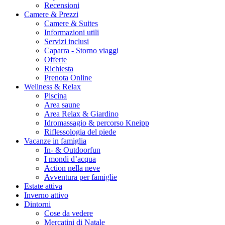
Recensioni
Camere & Prezzi
Camere & Suites
Informazioni utili
Servizi inclusi
Caparra - Storno viaggi
Offerte
Richiesta
Prenota Online
Wellness & Relax
Piscina
Area saune
Area Relax & Giardino
Idromassagio & percorso Kneipp
Riflessologia del piede
Vacanze in famiglia
In- & Outdoorfun
I mondi d’acqua
Action nella neve
Avventura per famiglie
Estate attiva
Inverno attivo
Dintorni
Cose da vedere
Mercatini di Natale