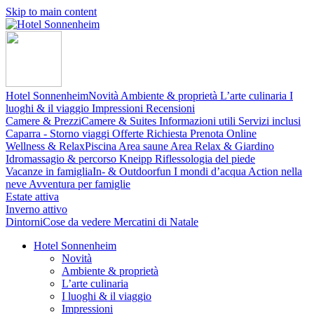
Skip to main content
Hotel Sonnenheim
Novità
Ambiente & proprietà
L’arte culinaria
I
luoghi & il viaggio
Impressioni
Recensioni
Camere & Prezzi
Camere & Suites
Informazioni utili
Servizi inclusi
Caparra - Storno viaggi
Offerte
Richiesta
Prenota Online
Wellness & Relax
Piscina
Area saune
Area Relax & Giardino
Idromassagio & percorso Kneipp
Riflessologia del piede
Vacanze in famiglia
In- & Outdoorfun
I mondi d’acqua
Action nella
neve
Avventura per famiglie
Estate attiva
Inverno attivo
Dintorni
Cose da vedere
Mercatini di Natale
Hotel Sonnenheim
Novità
Ambiente & proprietà
L’arte culinaria
I luoghi & il viaggio
Impressioni