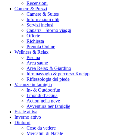
Recensioni
Camere & Prezzi
Camere & Suites
Informazioni utili
Servizi inclusi
Caparra - Storno viaggi
Offerte
Richiesta
Prenota Online
Wellness & Relax
Piscina
Area saune
Area Relax & Giardino
Idromassagio & percorso Kneipp
Riflessologia del piede
Vacanze in famiglia
In- & Outdoorfun
I mondi d’acqua
Action nella neve
Avventura per famiglie
Estate attiva
Inverno attivo
Dintorni
Cose da vedere
Mercatini di Natale