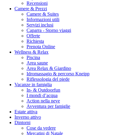
Recensioni
Camere & Prezzi
Camere & Suites
Informazioni utili
Servizi inclusi
Caparra - Storno viaggi
Offerte
Richiesta
Prenota Online
Wellness & Relax
Piscina
Area saune
Area Relax & Giardino
Idromassagio & percorso Kneipp
Riflessologia del piede
Vacanze in famiglia
In- & Outdoorfun
I mondi d’acqua
Action nella neve
Avventura per famiglie
Estate attiva
Inverno attivo
Dintorni
Cose da vedere
Mercatini di Natale