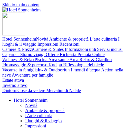
Skip to main content
Hotel Sonnenheim
Novità
Ambiente & proprietà
L’arte culinaria
I
luoghi & il viaggio
Impressioni
Recensioni
Camere & Prezzi
Camere & Suites
Informazioni utili
Servizi inclusi
Caparra - Storno viaggi
Offerte
Richiesta
Prenota Online
Wellness & Relax
Piscina
Area saune
Area Relax & Giardino
Idromassagio & percorso Kneipp
Riflessologia del piede
Vacanze in famiglia
In- & Outdoorfun
I mondi d’acqua
Action nella
neve
Avventura per famiglie
Estate attiva
Inverno attivo
Dintorni
Cose da vedere
Mercatini di Natale
Hotel Sonnenheim
Novità
Ambiente & proprietà
L’arte culinaria
I luoghi & il viaggio
Impressioni